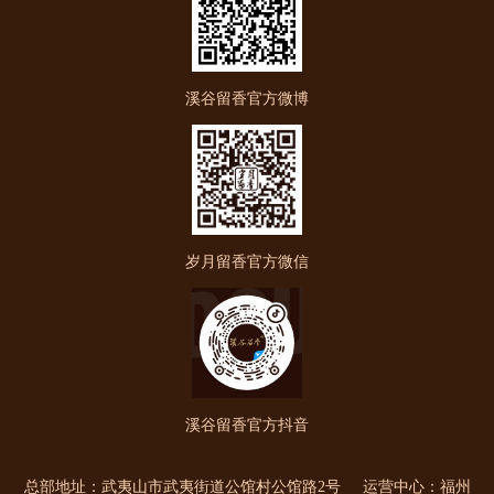
溪谷留香官方微博
岁月留香官方微信
溪谷留香官方抖音
总部地址：武夷山市武夷街道公馆村公馆路2号 运营中心：福州