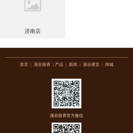
济南店
首页
|
溪谷留香
|
产品
|
新闻
|
溪谷课堂
|
商城
溪谷留香官方微信