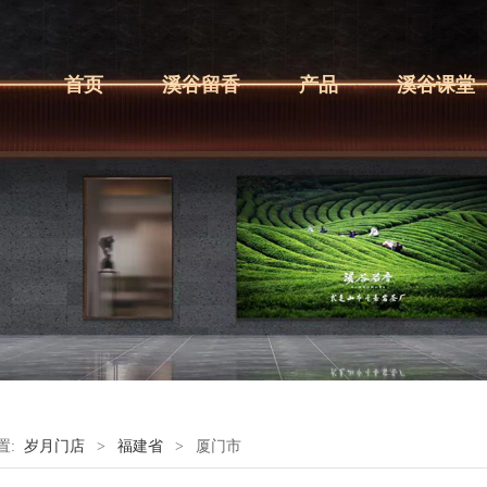
首页
溪谷留香
产品
溪谷课堂
置:
岁月门店
>
福建省
>
厦门市