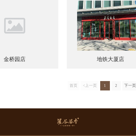
凌香里店
慧景城店
金桥园店
地铁大厦店
首页
<上一页
1
2
下一页
金桥园店
地铁大厦店