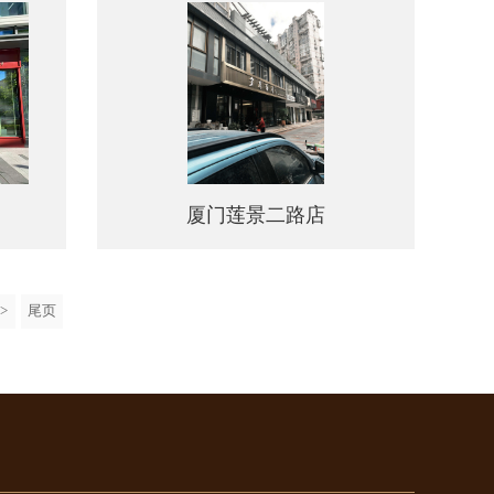
七星公馆店
厦门莲景二路店
>
尾页
厦门莲景二路店