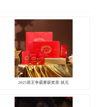
2025茶王争霸赛获奖茶·状元